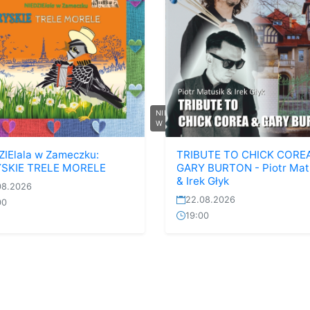
NIEDZIELALA
W Z...
ZIElala w Zameczku:
TRIBUTE TO CHICK CORE
SKIE TRELE MORELE
GARY BURTON - Piotr Mat
& Irek Głyk
08.2026
22.08.2026
00
19:00