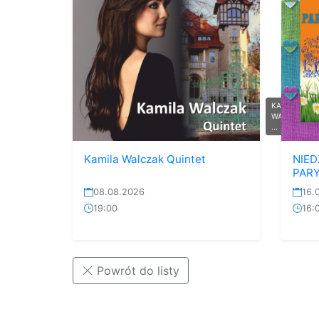
KAMILA
WALCZAK
...
Kamila Walczak Quintet
NIED
PARY
08.08.2026
16.
19:00
16:
Powrót do listy