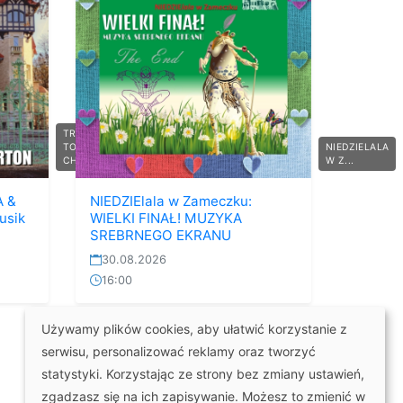
TRIBUTE
TO
NIEDZIELALA
CHIC...
W Z...
A &
NIEDZIElala w Zameczku:
usik
WIELKI FINAŁ! MUZYKA
SREBRNEGO EKRANU
30.08.2026
16:00
Używamy plików cookies, aby ułatwić korzystanie z
serwisu, personalizować reklamy oraz tworzyć
statystyki. Korzystając ze strony bez zmiany ustawień,
zgadzasz się na ich zapisywanie. Możesz to zmienić w