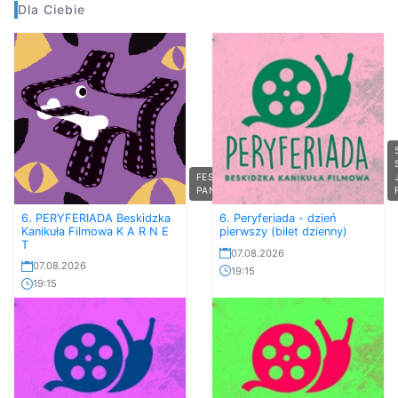
Dla Ciebie
FESTIWAL
PANNONICA
6. PERYFERIADA Beskidzka
6. Peryferiada - dzień
Kanikuła Filmowa K A R N E
pierwszy (bilet dzienny)
T
07.08.2026
07.08.2026
19:15
19:15