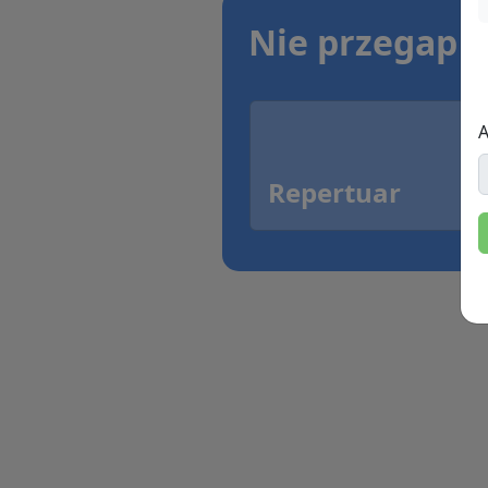
Nie przegap
A
Repertuar