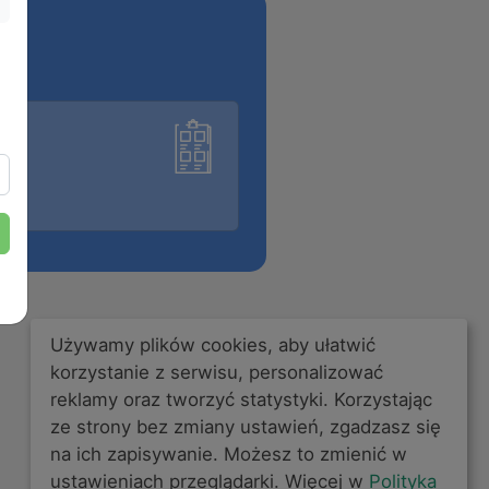
Używamy plików cookies, aby ułatwić
korzystanie z serwisu, personalizować
reklamy oraz tworzyć statystyki. Korzystając
ze strony bez zmiany ustawień, zgadzasz się
na ich zapisywanie. Możesz to zmienić w
ustawieniach przeglądarki. Więcej w
Polityka