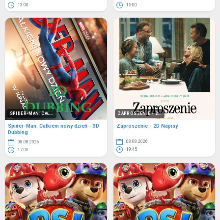
13:00
15:00
SPIDER-MAN: CAŁ...
ZAPROSZENIE - 2...
Spider-Man: Całkiem nowy dzień - 3D
Zaproszenie - 2D Napisy
Dubbing
08.08.2026
08.08.2026
19:45
17:00