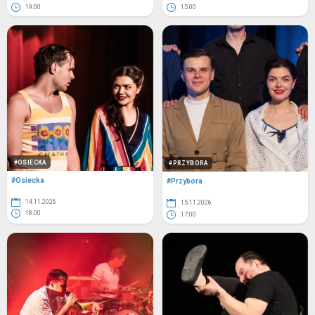
19:00
15:00
#OSIECKA
#PRZYBORA
#Osiecka
#Przybora
14.11.2026
15.11.2026
18:00
17:00