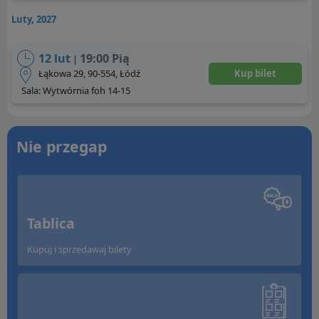
Luty, 2027
12 lut
19:00 Pią
|
Łąkowa 29, 90-554, Łódź
Kup bilet
Sala: Wytwórnia foh 14-15
Nie przegap
Tablica
Kupuj i sprzedawaj bilety