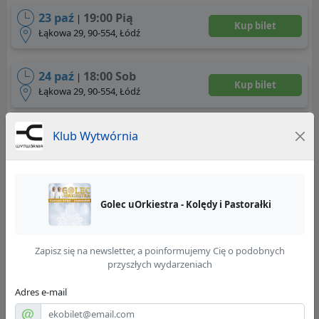
23 paź
19:00 Pią
|
Kup bilet
Łąkowa 29, 90-554, Łódź
24 paź
18:00 Sob
|
Kup bilet
Łąkowa 29, 90-554, Łódź
25 paź
18:00 Nd
Klub Wytwórnia
|
Kup bilet
Łąkowa 29, 90-554, Łódź
30 paź
19:00 Pią
|
Kup bilet
Golec uOrkiestra - Kolędy i Pastorałki
Łąkowa 29, 90-554, Łódź
Listopad, 2026
Zapisz się na newsletter, a poinformujemy Cię o podobnych
przyszłych wydarzeniach
07 lis
19:00 Sob
|
Adres e-mail
Łąkowa 29, 90-554, Łódź
Kup bilet
Sala: Wytwórnia foh 14-15