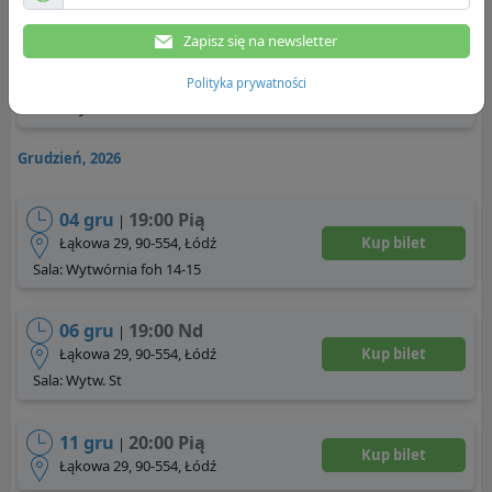
Zapisz się na newsletter
20 lis
20:00 Pią
|
Łąkowa 29, 90-554, Łódź
Kup bilet
Polityka prywatności
Sala: Wytwórnia foh 14-15
Grudzień, 2026
04 gru
19:00 Pią
|
Łąkowa 29, 90-554, Łódź
Kup bilet
Sala: Wytwórnia foh 14-15
06 gru
19:00 Nd
|
Łąkowa 29, 90-554, Łódź
Kup bilet
Sala: Wytw. St
11 gru
20:00 Pią
|
Kup bilet
Łąkowa 29, 90-554, Łódź