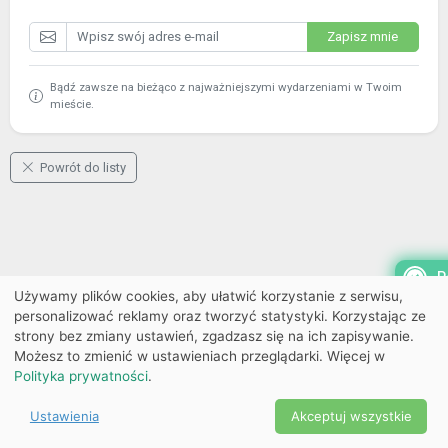
Zapisz mnie
Bądź zawsze na bieżąco z najważniejszymi wydarzeniami w Twoim
mieście.
Powrót do listy
P
Używamy plików cookies, aby ułatwić korzystanie z serwisu,
personalizować reklamy oraz tworzyć statystyki. Korzystając ze
strony bez zmiany ustawień, zgadzasz się na ich zapisywanie.
Możesz to zmienić w ustawieniach przeglądarki. Więcej w
Polityka prywatności
.
Ustawienia
Akceptuj wszystkie
Powered by Copyright ©
Ekobilet
2026
|
Ustawienia
2026
cookies