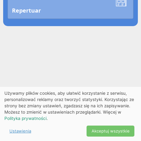
Repertuar
Używamy plików cookies, aby ułatwić korzystanie z serwisu,
personalizować reklamy oraz tworzyć statystyki. Korzystając ze
strony bez zmiany ustawień, zgadzasz się na ich zapisywanie.
Możesz to zmienić w ustawieniach przeglądarki. Więcej w
Polityka prywatności
.
Ustawienia
Akceptuj wszystkie
Powered by Copyright ©
Ekobilet
2026
|
Ustawienia
2026
cookies