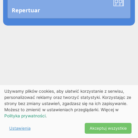
Repertuar
Używamy plików cookies, aby ułatwić korzystanie z serwisu,
personalizować reklamy oraz tworzyć statystyki. Korzystając ze
strony bez zmiany ustawień, zgadzasz się na ich zapisywanie.
Możesz to zmienić w ustawieniach przeglądarki. Więcej w
Polityka prywatności
.
Ustawienia
Akceptuj wszystkie
Powered by Copyright ©
Ekobilet
2026
|
Ustawienia
2026
cookies