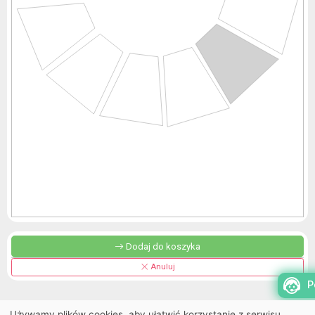
Dodaj do koszyka
Anuluj
P
Używamy plików cookies, aby ułatwić korzystanie z serwisu,