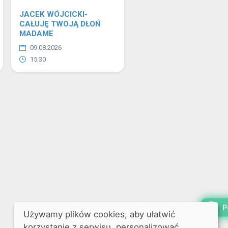
JACEK WÓJCICKI-
CAŁUJĘ TWOJĄ DŁOŃ
MADAME
09.08.2026
15:30
P
Używamy plików cookies, aby ułatwić
korzystanie z serwisu, personalizować