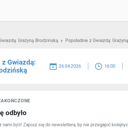
Gwiazdą: Grażyną Brodzińską
Popołudnie z Gwiazdą: Grażyn
 z Gwiazdą:
26.04.2026
16:00
odzińską
 ZAKOŃCZONE
ię odbyło
 nami byli! Zapisz się do newslettera, by nie przegapić kolejny