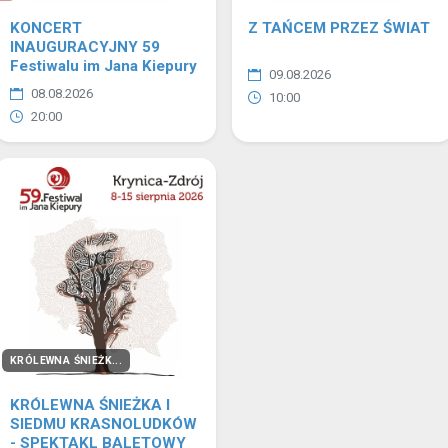
KONCERT
Z TAŃCEM PRZEZ ŚWIAT
INAUGURACYJNY 59
Festiwalu im Jana Kiepury
09.08.2026
08.08.2026
10:00
20:00
KRÓLEWNA ŚNIEŻK...
KRÓLEWNA ŚNIEŻKA I
SIEDMU KRASNOLUDKÓW
- SPEKTAKL BALETOWY