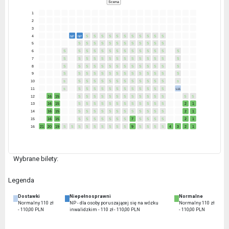
Scena
1
2
3
4
S
S
S
S
S
S
S
S
S
S
S
NP
NP
5
S
S
S
S
S
S
S
S
S
S
S
S
6
S
S
S
S
S
S
S
S
S
S
S
S
S
S
7
S
S
S
S
S
S
S
S
S
S
S
S
S
S
8
S
S
S
S
S
S
S
S
S
S
S
S
S
S
9
S
S
S
S
S
S
S
S
S
S
S
S
S
S
10
S
S
S
S
S
S
S
S
S
S
S
S
S
S
11
S
S
S
S
S
S
S
S
S
S
S
S
S
L11
12
16
15
S
S
S
S
S
S
S
S
S
S
S
S
S
S
13
16
15
S
S
S
S
S
S
S
S
S
S
S
S
2
1
14
16
15
S
S
S
S
S
S
S
S
S
S
S
S
2
1
15
16
15
S
S
S
S
S
S
S
7
S
S
S
S
2
1
16
21
20
19
S
S
S
S
S
S
S
S
S
9
S
S
S
S
4
3
2
1
Wybrane bilety:
Legenda
Dostawki
Niepełnosprawni
Normalne
Normalny 110 zł
NP - dla osoby poruszającej się na wózku
Normalny 110 zł
- 110,00 PLN
inwalidzkim - 110 zł - 110,00 PLN
- 110,00 PLN