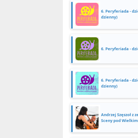
6. Peryferiada - dz
dzienny)
6. Peryferiada - dzi
6. Peryferiada - dz
dzienny)
Andrzej Szęszoł z 
Sceny pod Wielki