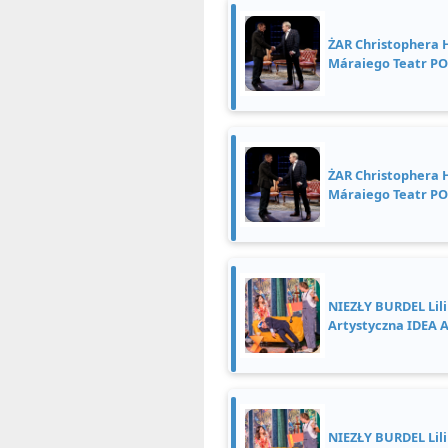
ŻAR Christophera
Máraiego Teatr P
ŻAR Christophera
Máraiego Teatr P
NIEZŁY BURDEL Lili
Artystyczna IDEA 
NIEZŁY BURDEL Lili