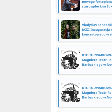
nowego fortepian
starosądeckim Sok
Vladyslav Sendecki
JAZZ. Inauguracja
koncertowego w s
KTO TU ZWARIOWAŁ
Magniera Teatr Ro
Barbackiego w No
KTO TU ZWARIOWAŁ
Magniera Teatr Ro
Barbackiego w No