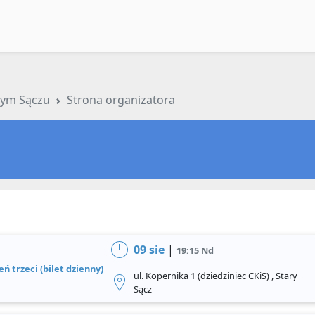
arym Sączu
Strona organizatora
09 sie
|
19:15 Nd
eń trzeci (bilet dzienny)
ul. Kopernika 1 (dziedziniec CKiS) , Stary
Sącz