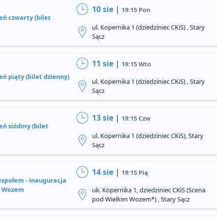
10 sie
|
19:15 Pon
ień czwarty (bilet
ul. Kopernika 1 (dziedziniec CKiS) , Stary
Sącz
11 sie
|
19:15 Wto
eń piąty (bilet dzienny)
ul. Kopernika 1 (dziedziniec CKiS) , Stary
Sącz
13 sie
|
19:15 Czw
ień siódmy (bilet
ul. Kopernika 1 (dziedziniec CKiS), Stary
Sącz
14 sie
|
19:15 Pią
zespołem - inauguracja
m Wozem
uk. Kopernika 1, dziedziniec CKiS (Scena
pod Wielkim Wozem*) , Stary Sącz