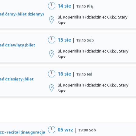
14 sie
|
19:15 Pią
ień ósmy (bilet dzienny)
ul. Kopernika 1 (dziedziniec CKiS), Stary
Sącz
15 sie
|
19:15 Sob
ień dziewiąty (bilet
ul. Kopernika 1 (dziedziniec CKiS) , Stary
Sącz
16 sie
|
19:15 Nd
eń dziesiąty (bilet
ul. Kopernika 1 (dziedziniec CKiS) , Stary
Sącz
05 wrz
|
19:00 Sob
 - recital (inauguracja