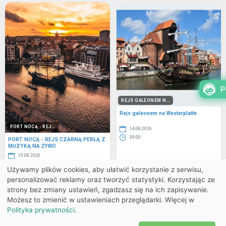
P
REJS GALEONEM N...
Rejs galeonem na Westerplatte
PORT NOCĄ - REJ...
14.08.2026
09:00
PORT NOCĄ - REJS CZARNĄ PERŁĄ Z
MUZYKĄ NA ŻYWO
13.08.2026
20:45
Używamy plików cookies, aby ułatwić korzystanie z serwisu,
personalizować reklamy oraz tworzyć statystyki. Korzystając ze
Powrót do listy
strony bez zmiany ustawień, zgadzasz się na ich zapisywanie.
Możesz to zmienić w ustawieniach przeglądarki. Więcej w
Polityka prywatności
.