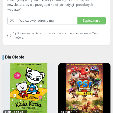
newslettera, by nie przegapić kolejnych edycji i podobnych
wydarzeń.
Zapisz mnie
Bądź zawsze na bieżąco z najważniejszymi wydarzeniami w Twoim
mieście.
Dla Ciebie
KICIA KOCIA MA ...
PSI PATROL I DI...