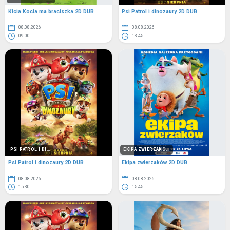
Kicia Kocia ma braciszka 2D DUB
Psi Patrol i dinozaury 2D DUB
08.08.2026
08.08.2026
09:00
13:45
PSI PATROL I DI...
EKIPA ZWIERZAKÓ...
Psi Patrol i dinozaury 2D DUB
Ekipa zwierzaków 2D DUB
08.08.2026
08.08.2026
15:30
15:45