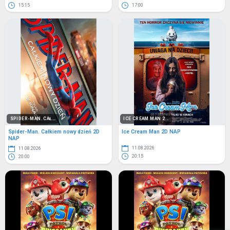
15:15
17:00
SPIDER-MAN. CAŁ...
ICE CREAM MAN 2...
Spider-Man. Całkiem nowy dzień 2D
Ice Cream Man 2D NAP
NAP
11.08.2026
11.08.2026
20:15
20:00