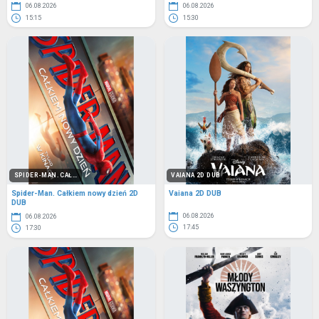
06.08.2026
06.08.2026
15:15
15:30
SPIDER-MAN. CAŁ...
VAIANA 2D DUB
Spider-Man. Całkiem nowy dzień 2D
Vaiana 2D DUB
DUB
06.08.2026
06.08.2026
17:45
17:30