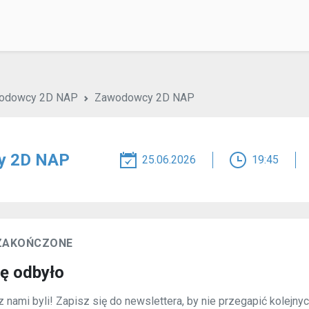
odowcy 2D NAP
Zawodowcy 2D NAP
y 2D NAP
25.06.2026
19:45
 ZAKOŃCZONE
ię odbyło
 nami byli! Zapisz się do newslettera, by nie przegapić kolejny