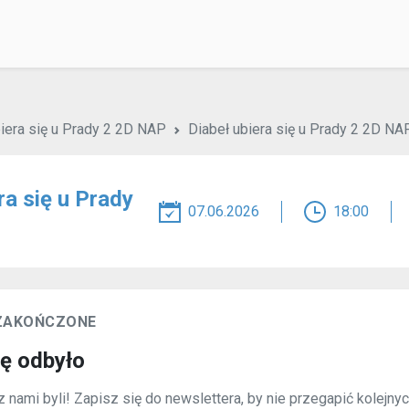
biera się u Prady 2 2D NAP
Diabeł ubiera się u Prady 2 2D NA
ra się u Prady
07.06.2026
18:00
 ZAKOŃCZONE
ię odbyło
 nami byli! Zapisz się do newslettera, by nie przegapić kolejny