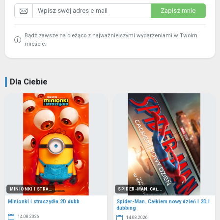
Zapisz mnie
Bądź zawsze na bieżąco z najważniejszymi wydarzeniami w Twoim
mieście.
Dla Ciebie
MINIONKI I STRA...
SPIDER-MAN. CAŁ...
Minionki i straszydła 2D dubb
Spider-Man. Całkiem nowy dzień I 2D I
dubbing
14.08.2026
14.08.2026