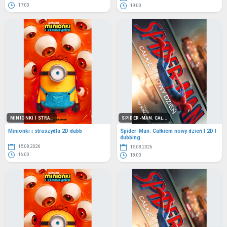
17:00
19:00
MINIONKI I STRA...
SPIDER-MAN. CAŁ...
Minionki i straszydła 2D dubb
Spider-Man. Całkiem nowy dzień I 2D I
dubbing
15.08.2026
15.08.2026
16:00
18:00