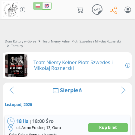
Dom Kultury w Górze
Teatr Niemy Kelner Piotr Szwedes i Mikołaj Roznerski
Terminy
Teatr Niemy Kelner Piotr Szwedes i
Mikołaj Roznerski
Sierpień
Listopad, 2026
18 lis
18:00 Śro
|
ul. Armii Polskiej 13, Góra
Kup bilet
Sala: Sala główna. + krzesła