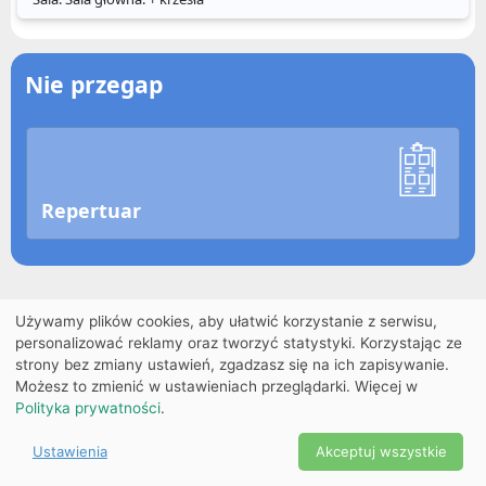
Nie przegap
Repertuar
Używamy plików cookies, aby ułatwić korzystanie z serwisu,
personalizować reklamy oraz tworzyć statystyki. Korzystając ze
strony bez zmiany ustawień, zgadzasz się na ich zapisywanie.
Możesz to zmienić w ustawieniach przeglądarki. Więcej w
Polityka prywatności
.
Ustawienia
Akceptuj wszystkie
Powered by Copyright ©
Ekobilet
2026
|
Ustawienia
2026
cookies