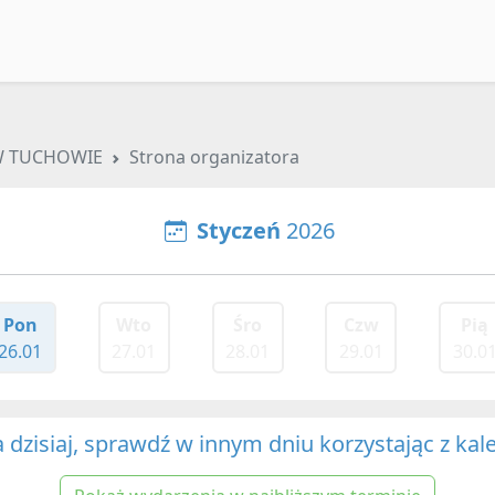
W TUCHOWIE
Strona organizatora
Styczeń
2026
Pon
Wto
Śro
Czw
Pią
26.01
27.01
28.01
29.01
30.0
dzisiaj, sprawdź w innym dniu korzystając z kal