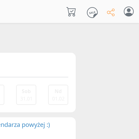
Sob
Nd
1
31.01
01.02
endarza powyżej :)