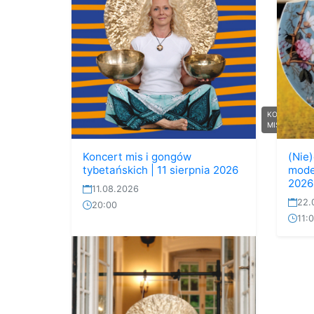
KONCERT
MIS I G...
Koncert mis i gongów
(Nie
tybetańskich | 11 sierpnia 2026
moder
2026
11.08.2026
22.
20:00
11: