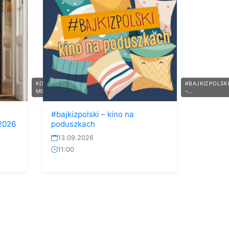
KONCERT
#BAJKIZPOLSK
MIS I G...
–...
#bajkizpolski – kino na
 2026
poduszkach
13.09.2026
11:00