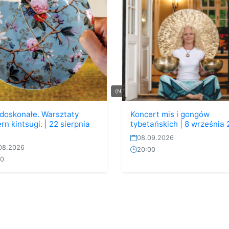
(NIE)DOSKONAŁE....
)doskonałe. Warsztaty
Koncert mis i gongów
n kintsugi. | 22 sierpnia
tybetańskich | 8 września
08.09.2026
08.2026
20:00
00