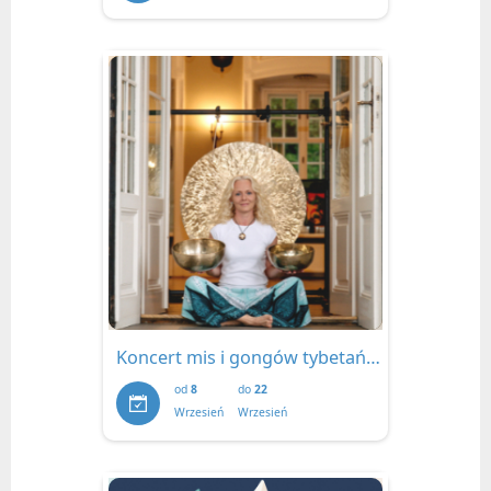
Koncert mis i gongów tybetańskich | 8 września 2026
od
8
do
22
Wrzesień
Wrzesień