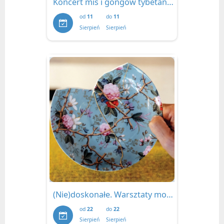
Koncert mis i gongów tybetańskich | 28 kwietnia 2026
od
11
do
11
Sierpień
Sierpień
(Nie)doskonałe. Warsztaty modern kintsugi.
od
22
do
22
Sierpień
Sierpień