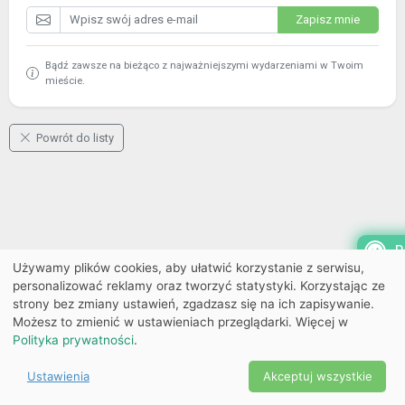
Zapisz mnie
Bądź zawsze na bieżąco z najważniejszymi wydarzeniami w Twoim
mieście.
Powrót do listy
P
Używamy plików cookies, aby ułatwić korzystanie z serwisu,
personalizować reklamy oraz tworzyć statystyki. Korzystając ze
strony bez zmiany ustawień, zgadzasz się na ich zapisywanie.
Możesz to zmienić w ustawieniach przeglądarki. Więcej w
Polityka prywatności
.
Ustawienia
Akceptuj wszystkie
Powered by Copyright ©
Ekobilet
2026
|
Ustawienia
2026
cookies