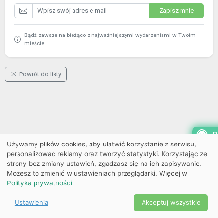
Zapisz mnie
Bądź zawsze na bieżąco z najważniejszymi wydarzeniami w Twoim
mieście.
Powrót do listy
P
Używamy plików cookies, aby ułatwić korzystanie z serwisu,
personalizować reklamy oraz tworzyć statystyki. Korzystając ze
strony bez zmiany ustawień, zgadzasz się na ich zapisywanie.
Możesz to zmienić w ustawieniach przeglądarki. Więcej w
Polityka prywatności
.
Ustawienia
Akceptuj wszystkie
Powered by Copyright ©
Ekobilet
2026
|
Ustawienia
2026
cookies