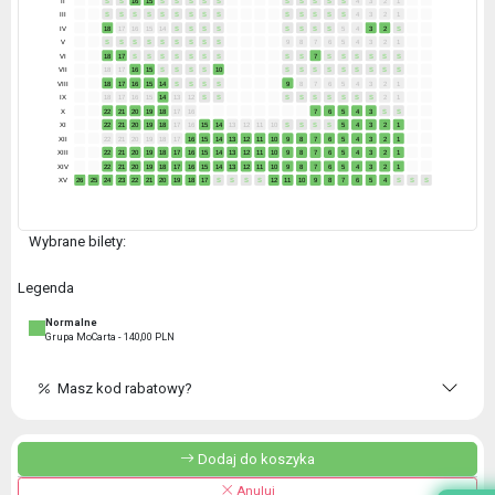
III
S
S
S
S
S
S
S
S
S
S
S
S
S
S
4
3
2
1
IV
18
17
16
15
14
S
S
S
S
S
S
S
S
5
4
3
2
S
V
S
S
S
S
S
S
S
S
S
9
8
7
6
5
4
3
2
1
VI
18
17
S
S
S
S
S
S
S
S
S
7
S
S
S
S
S
S
VII
18
17
16
15
S
S
S
S
10
S
S
S
S
S
S
S
S
S
VIII
18
17
16
15
14
S
S
S
S
9
8
7
6
5
4
3
2
1
IX
18
17
16
15
14
13
12
S
S
S
S
S
S
S
S
S
2
1
X
22
21
20
19
18
17
16
7
6
5
4
3
S
S
XI
22
21
20
19
18
17
16
15
14
13
12
11
10
S
S
S
S
5
4
3
2
1
XII
22
21
20
19
18
17
16
15
14
13
12
11
10
9
8
7
6
5
4
3
2
1
XIII
22
21
20
19
18
17
16
15
14
13
12
11
10
9
8
7
6
5
4
3
2
1
XIV
22
21
20
19
18
17
16
15
14
13
12
11
10
9
8
7
6
5
4
3
2
1
XV
26
25
24
23
22
21
20
19
18
17
S
S
S
S
12
11
10
9
8
7
6
5
4
S
S
S
Wybrane bilety:
Legenda
Normalne
Grupa MoCarta - 140,00 PLN
Masz kod rabatowy?
Dodaj do koszyka
Anuluj