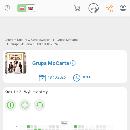
Centrum Kultury w Sierakowicach
Grupa MoCarta
Grupa MoCarta 18:00, 18-10-2026
Grupa MoCarta
18:00
18.10.2026
Krok 1 z 2 - Wybierz bilety:
Scena
I
12
S
S
S
S
S
6
S
S
3
2
1
II
S
S
16
15
S
S
S
S
S
S
S
S
S
S
4
3
2
1