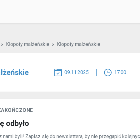
Kłopoty małżeńskie
Kłopoty małżeńskie
łżeńskie
09.11.2025
17:00
 ZAKOŃCZONE
ię odbyło
 nami byli! Zapisz się do newslettera, by nie przegapić kolejny