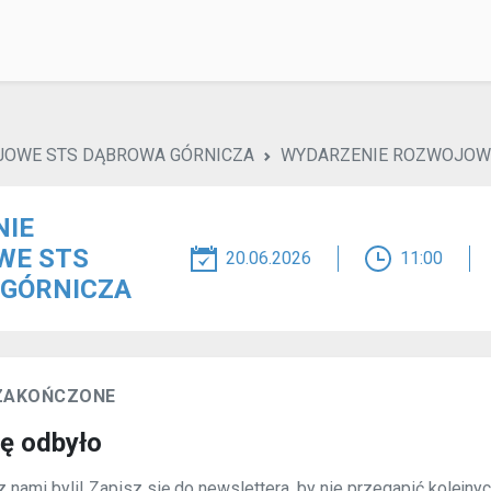
JOWE STS DĄBROWA GÓRNICZA
WYDARZENIE ROZWOJOW
NIE
WE STS
20.06.2026
11:00
GÓRNICZA
 ZAKOŃCZONE
ię odbyło
 nami byli! Zapisz się do newslettera, by nie przegapić kolejny