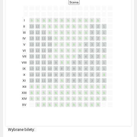
Scena
I
S
S
S
S
S
S
S
S
S
S
S
S
II
13
12
S
S
S
S
S
S
S
S
3
2
1
III
13
12
11
S
S
S
S
S
S
S
3
2
1
IV
13
12
11
10
S
S
S
S
S
S
3
2
S
V
13
12
11
10
S
S
S
S
S
4
3
2
1
VI
13
12
11
10
S
S
S
S
S
4
3
2
1
VII
13
12
11
S
S
S
S
S
5
4
3
2
S
VIII
13
12
11
10
9
S
S
6
5
4
3
2
1
IX
13
12
11
10
9
8
7
6
5
4
3
2
1
X
13
12
11
10
9
8
7
6
5
4
3
2
S
XI
13
12
11
10
9
S
7
6
5
4
3
2
1
XII
S
S
S
S
S
S
S
S
S
S
S
S
S
XIII
S
S
S
S
S
S
S
S
S
S
S
S
S
XIV
S
S
S
S
S
S
S
S
S
S
S
S
S
XV
S
S
S
S
S
S
S
S
S
S
S
Wybrane bilety: