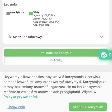
Legenda
Akredytacje
Bilety
regularny - 50,00 PLN
ulgowy - 40,00 PLN
Nasz Wrocław - 30,00 PLN
OzN - 30,00 PLN
Masz kod rabatowy?
Dodaj do koszyka
P
Anuluj
Używamy plików cookies, aby ułatwić korzystanie z serwisu,
personalizować reklamy oraz tworzyć statystyki. Korzystając ze
strony bez zmiany ustawień, zgadzasz się na ich zapisywanie.
Możesz to zmienić w ustawieniach przeglądarki. Więcej w
Polityka prywatności
.
Ustawienia
Akceptuj wszystkie
Powered by Copyright ©
Ekobilet
2026
|
Ustawienia
2026
cookies