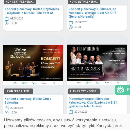
KONCERT PLENERO...
KONCERT PLENERO...
Koncert plenerowy: Bartas Szymoniak
Koncert plenerowy: O Miłości, po
- Wojownik z Miłości. The Best Of
francusku. Wystąpi: Duet AD-ORÉ
(Belgia/Holandia)
08.08.2026
15.08.2026
19:00
19:00
P
. KONCERT PLENE...
PLENEROWY KONCE...
Koncert plenerowy: Wolna Grupa
Plenerowy koncert literacko-
Bukowina
kabaretowy: Klub Szyderców BIS i
gościnnie Artur Andrus
22.08.2026
29.08.2026
19:00
19:00
Używamy plików cookies, aby ułatwić korzystanie z serwisu,
personalizować reklamy oraz tworzyć statystyki. Korzystając ze