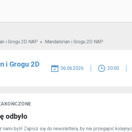
an i Grogu 2D NAP
Mandalorian i Grogu 2D NAP
n i Grogu 2D
06.06.2026
20:00
 ZAKOŃCZONE
ię odbyło
 nami byli! Zapisz się do newslettera, by nie przegapić kolejny