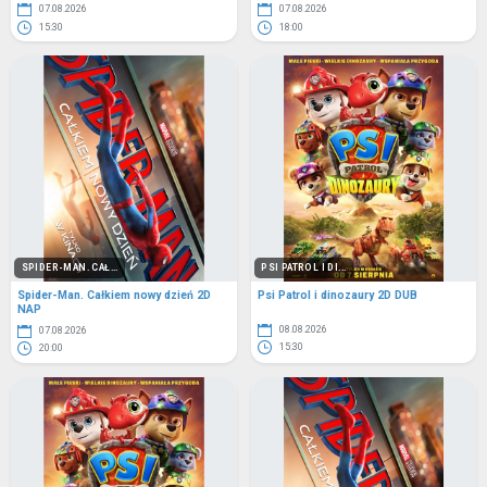
07.08.2026
07.08.2026
15:30
18:00
SPIDER-MAN. CAŁ...
PSI PATROL I DI...
Spider-Man. Całkiem nowy dzień 2D
Psi Patrol i dinozaury 2D DUB
NAP
08.08.2026
07.08.2026
15:30
20:00