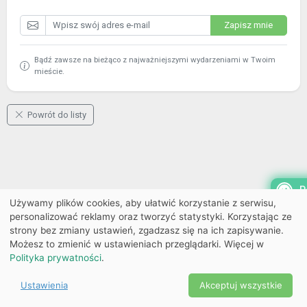
Zapisz mnie
Bądź zawsze na bieżąco z najważniejszymi wydarzeniami w Twoim
mieście.
Powrót do listy
P
Używamy plików cookies, aby ułatwić korzystanie z serwisu,
personalizować reklamy oraz tworzyć statystyki. Korzystając ze
strony bez zmiany ustawień, zgadzasz się na ich zapisywanie.
Możesz to zmienić w ustawieniach przeglądarki. Więcej w
Polityka prywatności
.
Ustawienia
Akceptuj wszystkie
Powered by Copyright ©
Ekobilet
2026
|
Ustawienia
2026
cookies