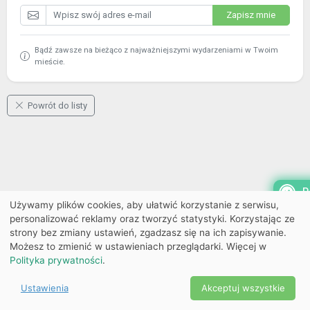
Zapisz mnie
Bądź zawsze na bieżąco z najważniejszymi wydarzeniami w Twoim
mieście.
Powrót do listy
P
Używamy plików cookies, aby ułatwić korzystanie z serwisu,
personalizować reklamy oraz tworzyć statystyki. Korzystając ze
strony bez zmiany ustawień, zgadzasz się na ich zapisywanie.
Możesz to zmienić w ustawieniach przeglądarki. Więcej w
Polityka prywatności
.
Ustawienia
Akceptuj wszystkie
Powered by Copyright ©
Ekobilet
2026
|
Ustawienia
2026
cookies