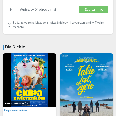
Zapisz mnie
Bądź zawsze na bieżąco z najważniejszymi wydarzeniami w Twoim
mieście.
Dla Ciebie
EKIPA ZWIERZAKÓW
Ekipa zwierzaków