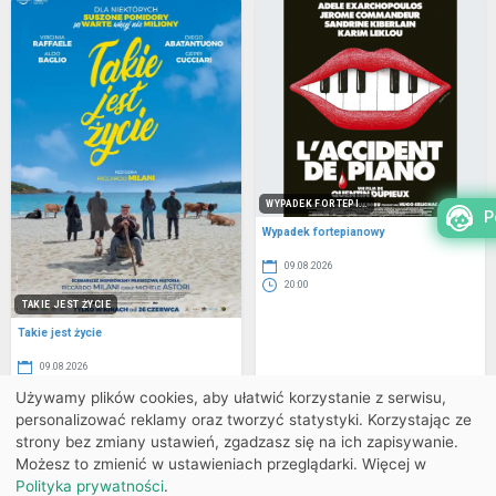
WYPADEK FORTEPI...
P
Wypadek fortepianowy
09.08.2026
20:00
TAKIE JEST ŻYCIE
Takie jest życie
09.08.2026
17:45
Używamy plików cookies, aby ułatwić korzystanie z serwisu,
personalizować reklamy oraz tworzyć statystyki. Korzystając ze
Powrót do listy
strony bez zmiany ustawień, zgadzasz się na ich zapisywanie.
Możesz to zmienić w ustawieniach przeglądarki. Więcej w
Polityka prywatności
.