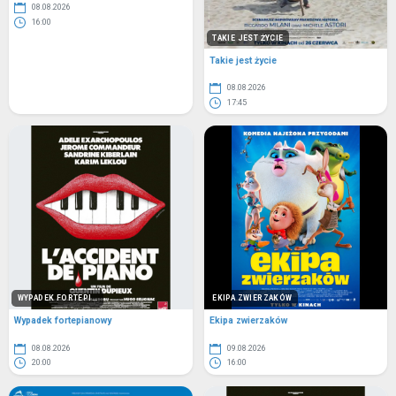
08.08.2026
16:00
TAKIE JEST ŻYCIE
Takie jest życie
08.08.2026
17:45
WYPADEK FORTEPI...
EKIPA ZWIERZAKÓW
Wypadek fortepianowy
Ekipa zwierzaków
08.08.2026
09.08.2026
20:00
16:00