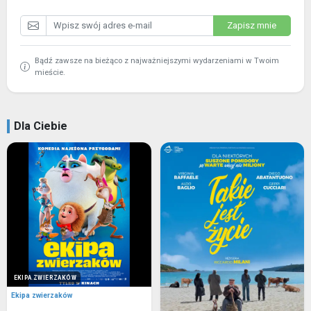
Zapisz mnie
Bądź zawsze na bieżąco z najważniejszymi wydarzeniami w Twoim
mieście.
Dla Ciebie
EKIPA ZWIERZAKÓW
Ekipa zwierzaków