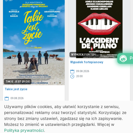
WYPADEK FORTEPI...
P
Wypadek fortepianowy
09.08.2026
20:00
TAKIE JEST ŻYCIE
Takie jest życie
09.08.2026
17:45
Używamy plików cookies, aby ułatwić korzystanie z serwisu,
personalizować reklamy oraz tworzyć statystyki. Korzystając ze
Powrót do listy
strony bez zmiany ustawień, zgadzasz się na ich zapisywanie.
Możesz to zmienić w ustawieniach przeglądarki. Więcej w
Polityka prywatności
.