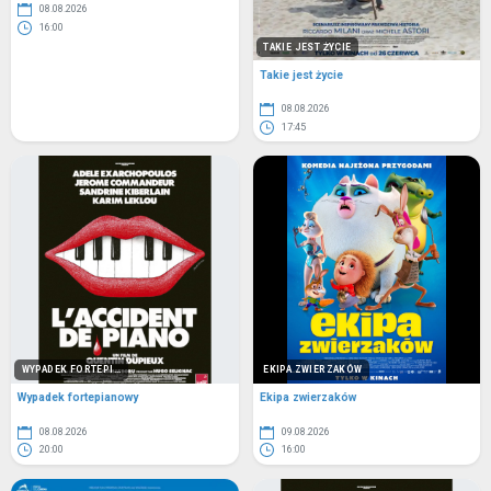
08.08.2026
16:00
TAKIE JEST ŻYCIE
Takie jest życie
08.08.2026
17:45
WYPADEK FORTEPI...
EKIPA ZWIERZAKÓW
Wypadek fortepianowy
Ekipa zwierzaków
08.08.2026
09.08.2026
20:00
16:00