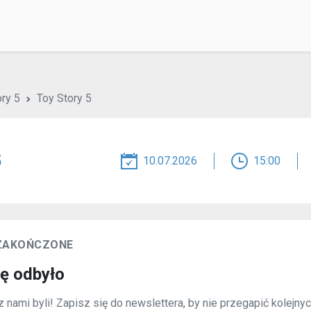
ory 5
Toy Story 5
5
10.07.2026
15:00
 ZAKOŃCZONE
ię odbyło
 nami byli! Zapisz się do newslettera, by nie przegapić kolejny