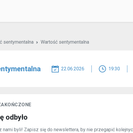
ć sentymentalna
Wartość sentymentalna
entymentalna
22.06.2026
19:30
 ZAKOŃCZONE
ię odbyło
 nami byli! Zapisz się do newslettera, by nie przegapić kolejny