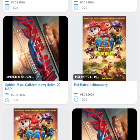
07.08.2026
07.08.2026
15:00
17:00
SPIDER-MAN. CAŁ...
PSI PATROL I DI...
Spider-Man. Całkiem nowy dzień 2D
Psi Patrol i dinozaury
NAP
08.08.2026
07.08.2026
15:00
19:00