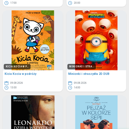
17:00
20:00
KICIA KOCIA W P...
MINIONKI I STRA...
Kicia Kocia w podróży
Minionki i straszydła 2D DUB
09.08.2026
09.08.2026
13:00
14:00