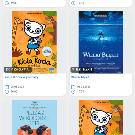
19:30
14:00
KICIA KOCIA W P...
WIELKI BŁĘKIT
Kicia Kocia w podróży
Wielki błękit
08.08.2026
08.08.2026
16:00
17:00