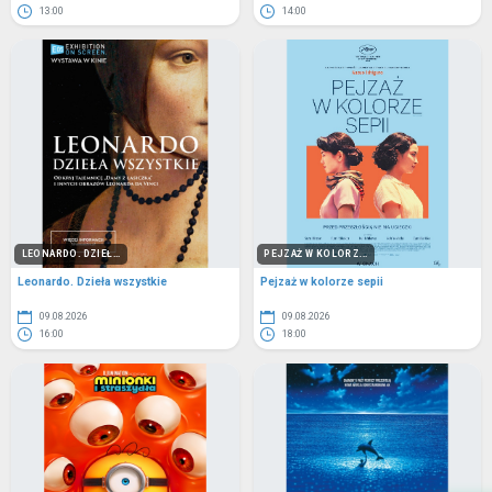
13:00
14:00
LEONARDO. DZIEŁ...
PEJZAŻ W KOLORZ...
Leonardo. Dzieła wszystkie
Pejzaż w kolorze sepii
09.08.2026
09.08.2026
16:00
18:00