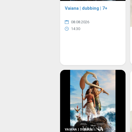
Vaiana | dubbing | 7+
08.08.2026
14:30
VAIANA | DUBBIN...