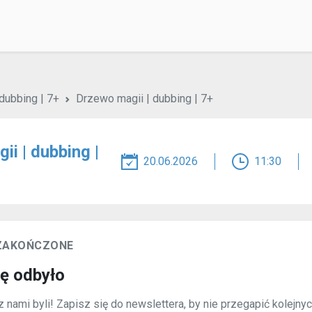
dubbing | 7+
Drzewo magii | dubbing | 7+
i | dubbing |
20.06.2026
11:30
 ZAKOŃCZONE
ię odbyło
 nami byli! Zapisz się do newslettera, by nie przegapić kolejny