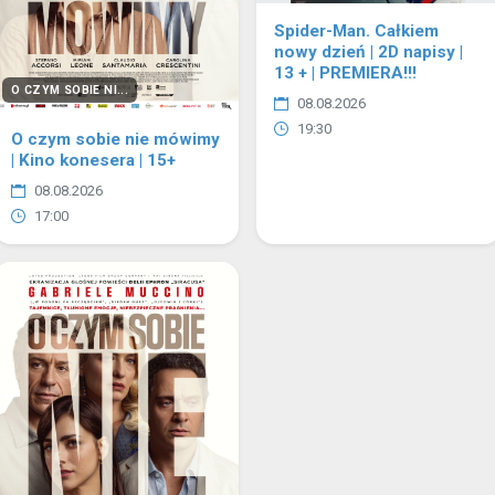
Spider-Man. Całkiem
nowy dzień | 2D napisy |
13 + | PREMIERA!!!
O CZYM SOBIE NI...
08.08.2026
19:30
O czym sobie nie mówimy
| Kino konesera | 15+
08.08.2026
17:00