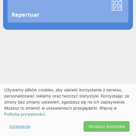
Repertuar
Używamy plików cookies, aby ułatwić korzystanie z serwisu,
personalizować reklamy oraz tworzyć statystyki. Korzystając ze
strony bez zmiany ustawień, zgadzasz się na ich zapisywanie.
Możesz to zmienić w ustawieniach przeglądarki. Więcej w
Polityka prywatności
.
Ustawienia
Akceptuj wszystkie
Powered by Copyright ©
Ekobilet
2026
|
Ustawienia
2026
cookies