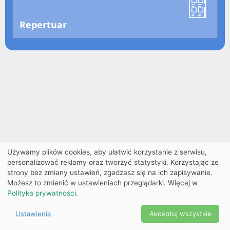
Repertuar
Używamy plików cookies, aby ułatwić korzystanie z serwisu,
personalizować reklamy oraz tworzyć statystyki. Korzystając ze
strony bez zmiany ustawień, zgadzasz się na ich zapisywanie.
Możesz to zmienić w ustawieniach przeglądarki. Więcej w
Polityka prywatności
.
Ustawienia
Akceptuj wszystkie
Powered by Copyright ©
Ekobilet
2026
|
Ustawienia
2026
cookies