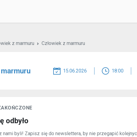
owiek z marmuru
Człowiek z marmuru
z marmuru
15.06.2026
18:00
 ZAKOŃCZONE
ię odbyło
 nami byli! Zapisz się do newslettera, by nie przegapić kolejny