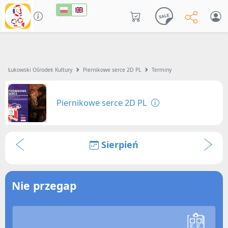
Łukowski Ośrodek Kultury
Piernikowe serce 2D PL
Terminy
Piernikowe serce 2D PL
Sierpień
Nie przegap