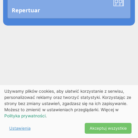
Repertuar
Używamy plików cookies, aby ułatwić korzystanie z serwisu,
personalizować reklamy oraz tworzyć statystyki. Korzystając ze
strony bez zmiany ustawień, zgadzasz się na ich zapisywanie.
Możesz to zmienić w ustawieniach przeglądarki. Więcej w
Polityka prywatności
.
Ustawienia
Akceptuj wszystkie
Powered by Copyright ©
Ekobilet
2026
|
Ustawienia
2026
cookies