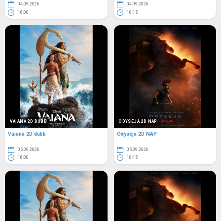
04.09.2026
04.09.2026
16:00
18:15
VAIANA 2D DUBB
ODYSEJA 2D NAP
Vaiana 2D dubb
Odyseja 2D NAP
05.09.2026
05.09.2026
16:00
18:15