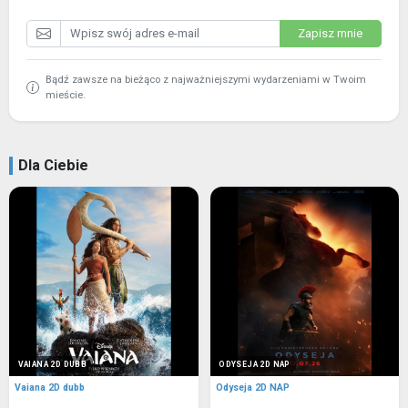
Zapisz mnie
Bądź zawsze na bieżąco z najważniejszymi wydarzeniami w Twoim
mieście.
Dla Ciebie
VAIANA 2D DUBB
ODYSEJA 2D NAP
Vaiana 2D dubb
Odyseja 2D NAP