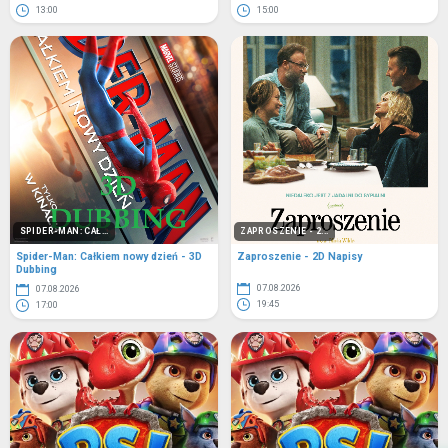
13:00
15:00
SPIDER-MAN: CAŁ...
ZAPROSZENIE - 2...
Spider-Man: Całkiem nowy dzień - 3D
Zaproszenie - 2D Napisy
Dubbing
07.08.2026
07.08.2026
19:45
17:00